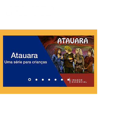
Imagem Essencial
Rua Leão XIII, 243
Jd. São Bento - São Paulo